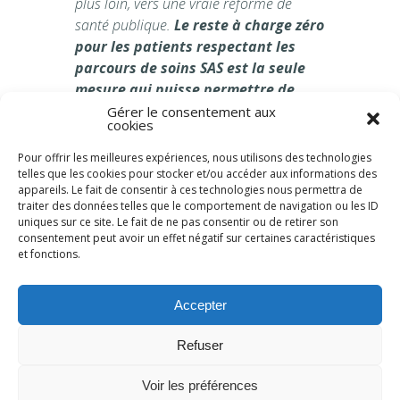
plus loin, vers une vraie réforme de
santé publique.
Le reste à charge zéro
pour les patients respectant les
parcours de soins SAS est la seule
mesure qui puisse permettre de
désengorger les urgences tout en
Gérer le consentement aux
cookies
alliant efficacité financière et
justice sociale
».
Pour offrir les meilleures expériences, nous utilisons des technologies
telles que les cookies pour stocker et/ou accéder aux informations des
Contacts presse
:
appareils. Le fait de consentir à ces technologies nous permettra de
traiter des données telles que le comportement de navigation ou les ID
FHF –
g.papin@fhf.fr
uniques sur ce site. Le fait de ne pas consentir ou de retirer son
consentement peut avoir un effet négatif sur certaines caractéristiques
et fonctions.
Havas –
communicationfhf@havas.com
Accepter
Refuser
Voir les préférences